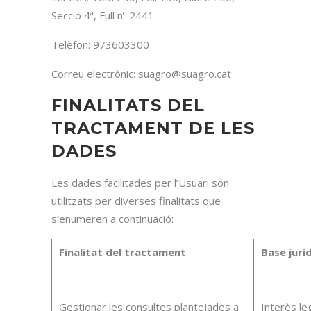
Secció 4ª, Full nº 2441
Telèfon: 973603300
Correu electrònic: suagro@suagro.cat
FINALITATS DEL
TRACTAMENT DE LES
DADES
Les dades facilitades per l’Usuari són
utilitzats per diverses finalitats que
s’enumeren a continuació:
Finalitat del tractament
Base jurí
Gestionar les consultes plantejades a
Interès le