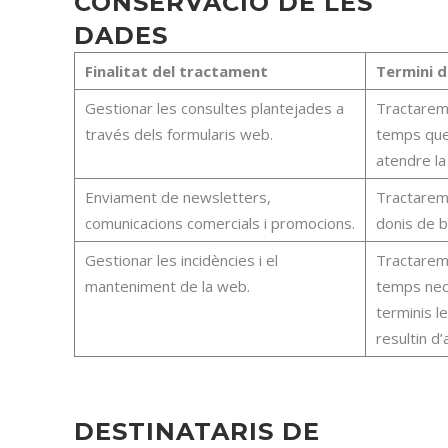
CONSERVACIÓ DE LES
DADES
Finalitat del tractament
Termini d
Gestionar les consultes plantejades a
Tractarem
través dels formularis web.
temps que 
atendre la 
Enviament de newsletters,
Tractarem 
comunicacions comercials i promocions.
donis de b
Gestionar les incidències i el
Tractarem
manteniment de la web.
temps nece
terminis le
resultin d’
DESTINATARIS DE