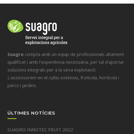
Suagro
compta amb un equip de professionals altament
qualificat i amb l'experiència necessària, per tal d'aportar
solucions integrals per a la seva explotació.
L’assessorem en el cultiu extensiu, frutícola, hortícola i
parcs i jardins.
ÚLTIMES NOTÍCIES
SUAGRO INNOTEC FRUIT 2022